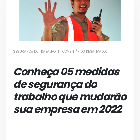
EM
SEGURANÇA DO TRABALHO
COMENTÁRIOS DESATIVADOS
05
DICAS
DE
SEGURANÇA
Conheça 05 medidas
DO
TRABALHO
PARA
2022
de segurança do
trabalho que mudarão
sua empresa em 2022