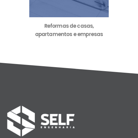
porte
Reformas de casas,
Revita
apartamentos e empresas
facha