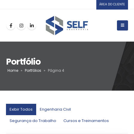
ÁREA DO CLIENTE
Portfólio
Home
»
Portfólios
»
Página 4
Exibir Todos
Engenharia Civil
Segurança do Trabalho
Cursos e Treinamentos