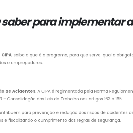
O
 saber para implementar a
ÃO
S
a
CIPA
, saiba o que é o programa, para que serve, qual a obriga
dos e empregadores.
ão de Acidentes
. A CIPA é regimentada pela Norma Regulame
43 – Consolidação das Leis de Trabalho nos artigos 163 a 165.
contribuem para prevenção e redução dos riscos de acidentes d
os e fiscalizando o cumprimento das regras de segurança.