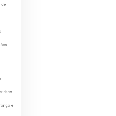
o de
a
ções
e
r risco
rança e