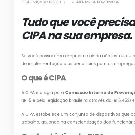
EM
SEGURANÇA DO TRABALHO
COMENTÁRIOS DESATIVADOS
CIPA
–
COMISSÃ
INTERNA
Tudo que você precisa
DE
PREVENÇ
DE
ACIDENTE
CIPA na sua empresa.
Se você possui uma empresa e ainda não instaurou 
de implementação e os benefícios para os emprega
O que é CIPA
A CIPA é a sigla para
Comissão Interna de Prevenç
NR-5 e pela legislação brasileira através da lei 5.452/
A CIPA estabelece um conjunto de dispositivos que 
trabalho, atuando na conscientização dos funcionári