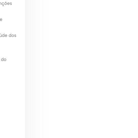
nções
 e
aúde dos
 do