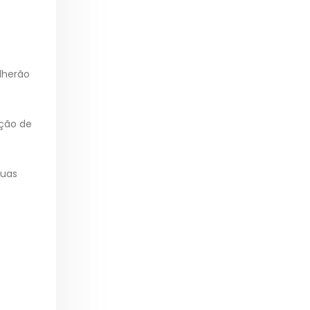
lherão
nção de
suas