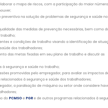
e elaborar o mapa de riscos, com a participação do maior númer
houver;
ção preventiva na solução de problemas de segurança e saúde no
 qualidade das medidas de prevenção necessárias, bem como d
 trabalho;
ientes e condições de trabalho visando a identificação de situa
 saúde dos trabalhadores;
ento das metas fixadas em seu plano de trabalho e discutir as
as à segurança e saúde no trabalho;
ussões promovidas pelo empregador, para avaliar os impactos d
 relacionados à segurança e saúde dos trabalhadores;
gador, a paralisação de máquina ou setor onde considere have
alhadores;
ão do
PCMSO
e
PGR
e de outros programas relacionados à segu