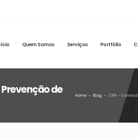
4
nício
Quem Somos
Serviços
Portfólio
C
e Prevenção de
Home
»
Blog
»
CIPA – Comissã