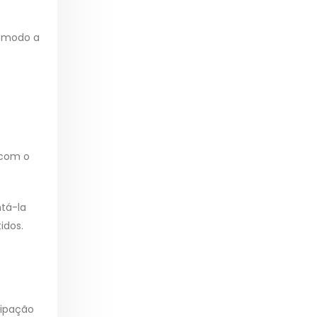
e modo a
.
 com o
ntá-la
idos.
cipação